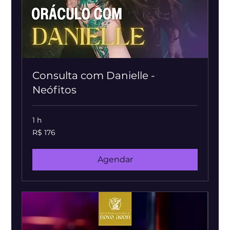
Consulta com Danielle -
Neófitos
1 h
176
R$ 176
Reais
brasileiros
Agendar