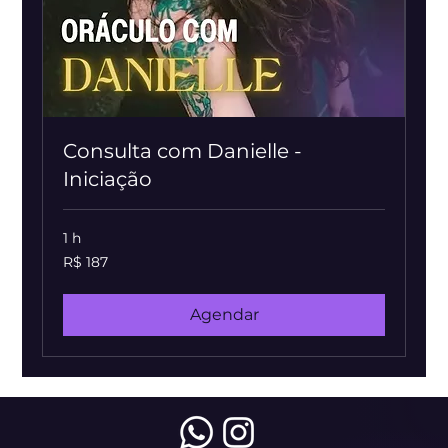
Consulta com Danielle -
Iniciação
1 h
187
R$ 187
Reais
brasileiros
Agendar