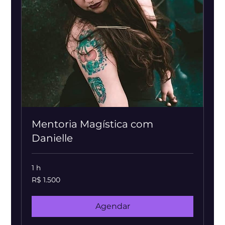
Mentoria Magística com
Danielle
1 h
1.500
R$ 1.500
Reais
brasileiros
Agendar