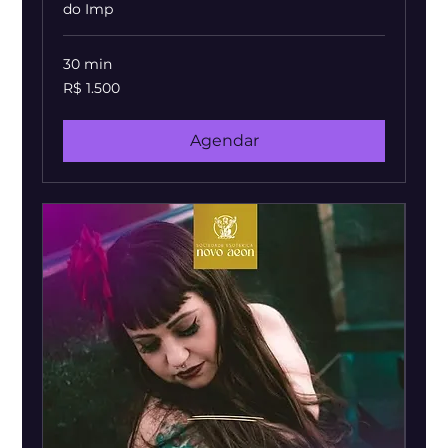
do Imp
30 min
1.500
R$ 1.500
Reais
brasileiros
Agendar