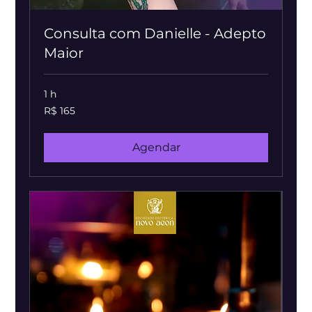
Consulta com Danielle - Adepto
Maior
1 h
165
R$ 165
Reais
brasileiros
Agendar