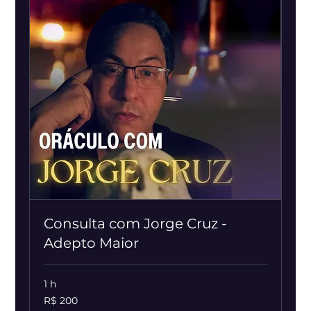
Consulta com Jorge Cruz -
Adepto Maior
1 h
200
R$ 200
Reais