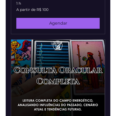
1 h
A
A partir de R$ 100
partir
de
100
Reais
brasileiros
Agendar