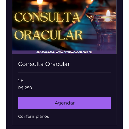
Consulta Oracular
1 h
250
R$ 250
Reais
brasileiros
Agendar
Conferir planos