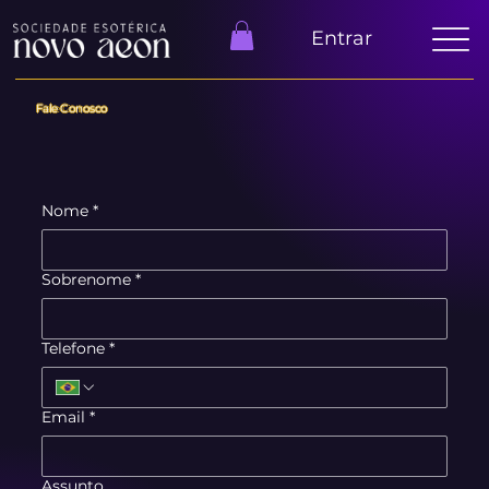
Entrar
Fale Conosco
Nome
*
Sobrenome
*
Telefone
*
Email
*
Assunto