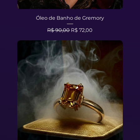
Óleo de Banho de Gremory
Preço normal
Preço promocional
R$ 90,00
R$ 72,00