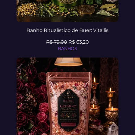
Banho Ritualístico de Buer: Vitallis
Preço normal
Preço promocional
R$ 79,00
R$ 63,20
BANHOS