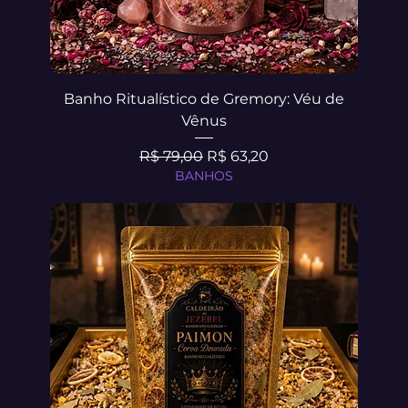
Banho Ritualístico de Gremory: Véu de
Vênus
Preço normal
Preço promocional
R$ 79,00
R$ 63,20
BANHOS