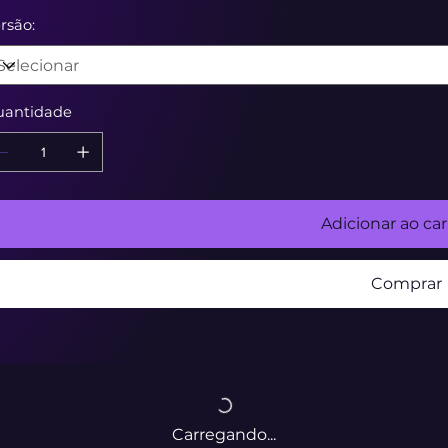
rsão:
uantidade
Adicionar ao ca
Comprar
Carregando...