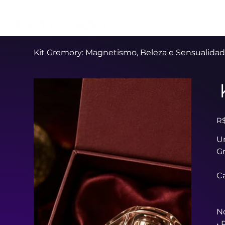
Início
A Soci
Kit Gremory: Magnetismo, Beleza e Sensualida
Pre
R$
Um
G
C
No
• 