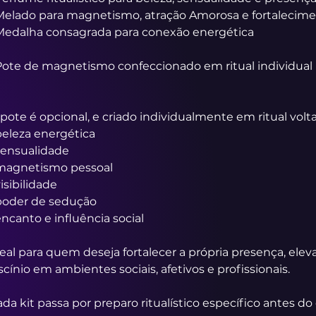
 Melado para magnetismo, atração Amorosa e fortalecim
 Medalha consagrada para conexão energética
Pote de magnetismo confeccionado em ritual individual 
pote é opcional, e criado individualmente em ritual volt
beleza energética
sensualidade
 magnetismo pessoal
visibilidade
 poder de sedução
encanto e influência social
eal para quem deseja fortalecer a própria presença, eleva
scínio em ambientes sociais, afetivos e profissionais.
da kit passa por preparo ritualístico específico antes do 