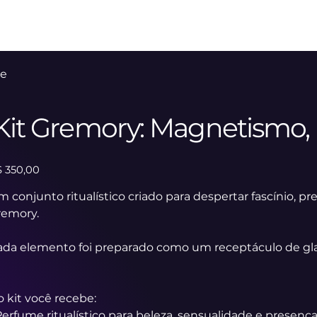
edade
Cursos
Consultas
Rituais
Loja
de
Kit Gremory: Magnetismo, 
ço
 350,00
 conjunto ritualístico criado para despertar fascínio, p
remory.
ada elemento foi preparado como um receptáculo de gl
 kit você recebe:
Perfume ritualístico para beleza, sensualidade e presença