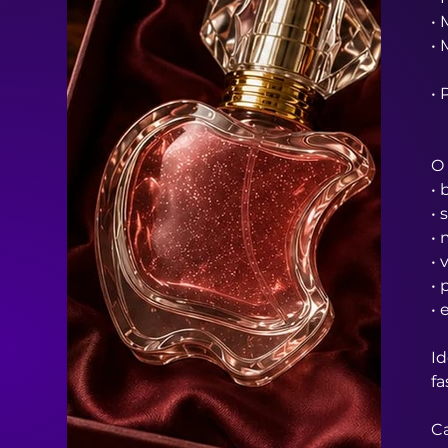
•
•
• 
O 
• 
• 
•
• 
•
• 
Id
fa
Ca