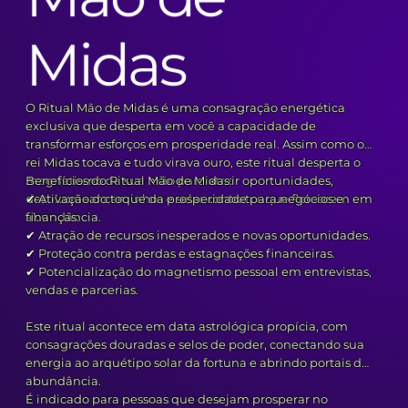
Midas
O Ritual Mão de Midas é uma consagração energética
exclusiva que desperta em você a capacidade de
transformar esforços em prosperidade real. Assim como o
rei Midas tocava e tudo virava ouro, este ritual desperta o
magnetismo da sua mão para atrair oportunidades,
Benefícios do Ritual Mão de Midas:
desbloquear caminhos e selar contratos que florescem em
✔ Ativação do toque da prosperidade para negócios e
abundância.
finanças.
✔ Atração de recursos inesperados e novas oportunidades.
✔ Proteção contra perdas e estagnações financeiras.
✔ Potencialização do magnetismo pessoal em entrevistas,
vendas e parcerias.
Este ritual acontece em data astrológica propícia, com
consagrações douradas e selos de poder, conectando sua
energia ao arquétipo solar da fortuna e abrindo portais de
abundância.
É indicado para pessoas que desejam prosperar no