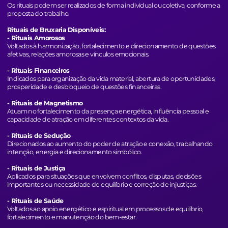
Os rituais podem ser realizados de forma individual ou coletiva, conforme a
proposta do trabalho.
Rituais de Bruxaria Disponíveis:
- Rituais Amorosos
Voltados à harmonização, fortalecimento e direcionamento de questões
afetivas, relações amorosas e vínculos emocionais.
- Rituais Financeiros
Indicados para organização da vida material, abertura de oportunidades,
prosperidade e desbloqueio de questões financeiras.
- Rituais de Magnetismo
Atuam no fortalecimento da presença energética, influência pessoal e
capacidade de atração em diferentes contextos da vida.
- Rituais de Sedução
Direcionados ao aumento do poder de atração e conexão, trabalhando
intenção, energia e direcionamento simbólico.
- Rituais de Justiça
Aplicados para situações que envolvem conflitos, disputas, decisões
importantes ou necessidade de equilíbrio e correção de injustiças.
- Rituais de Saúde
Voltados ao apoio energético e espiritual em processos de equilíbrio,
fortalecimento e manutenção do bem-estar.