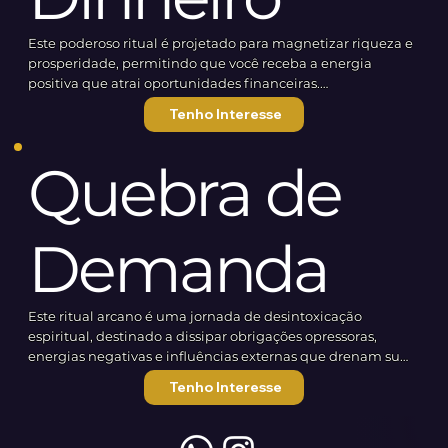
Orientação e Consagração: Fornecimento de diretrizes
Este poderoso ritual é projetado para magnetizar riqueza e
claras para alinhar suas metas com as energias do universo.
prosperidade, permitindo que você receba a energia
positiva que atrai oportunidades financeiras.
Valor de investimento: R$ 700 no pix ou R$ 750 no cartão
(em até 12 vezes)
Tenho Interesse
O que você pode esperar:
Abertura de Caminhos Financeiros: Elimine bloqueios que
Quebra de
impedem a entrada de dinheiro e crie um fluxo abundante
em sua vida.
Atração de Oportunidades: Crie um campo energético que
Demanda
magnetiza propostas vantajosas e investimentos frutíferos.
Harmonização da Abundância: Desenvolva uma
mentalidade de prosperidade que permite que você se
Este ritual arcano é uma jornada de desintoxicação
sinta confortável e merecedor de riqueza.
espiritual, destinado a dissipar obrigações opressoras,
energias negativas e influências externas que drenam sua
Valor de investimento: R$ 1200 no pix ou R$ 1250 no cartão
vitalidade.
(em até 12 vezes)
Tenho Interesse
Este ritual se ergue como um escudo protetor, purificando
seu ser e restaurando o fluxo natural de sua energia. As