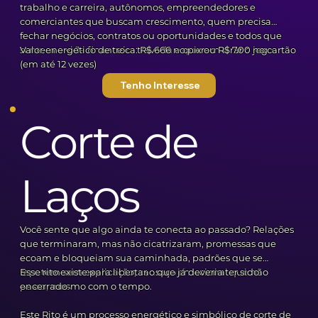
trabalho e carreira, autônomos, empreendedores e
comerciantes que buscam crescimento, quem precisa
fechar negócios, contratos ou oportunidades e todos que
sentem a vida financeira travada e querem virar o jogo.
Valor energético de troca: R$ 666 no pix ou R$ 700 no cartão
(em até 12 vezes)
Tenho Interesse
Corte de
Laços
Você sente que algo ainda te conecta ao passado? Relações
que terminaram, mas não cicatrizaram, promessas que
ecoam e bloqueiam sua caminhada, padrões que se
repetem sem explicação, cansaço emocional que não
Esse rito existe para libertar o que já deveria ter sido
passa, mesmo com o tempo.
encerrado.
Este Rito é um processo energético e simbólico de corte de