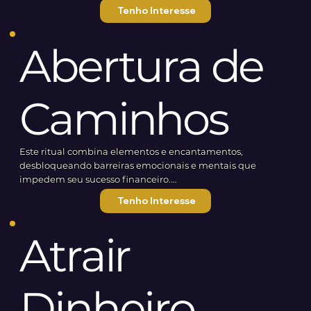
O que você pode esperar:
Restabelecimento do Equilíbrio: Renove sua energia e
Tenho Interesse
Atração de Oportunidades: Crie um campo vibracional que
recupere sua tranquilidade, permitindo que novas relações
magnetiza propostas vantajosas e parcerias frutíferas.
saudáveis entrem em sua vida.
Abertura de
Expansão de Vendas: Fortaleça o fluxo de clientes e
Orientações de Continuidade: Receba instruções sobre
aumente os lucros com energias que favorecem a
como manter a energia de afastamento e proteger-se de
prosperidade.
novos contatos indesejáveis.
Caminhos
Proteção dos Negócios: Dissolva energias negativas e
Valor de investimento: R$ 800 no pix ou R$ 850 no cartão
proteja sua empresa de influências indesejadas que
(em até 12 vezes)
possam interferir em seu sucesso.
Este ritual combina elementos e encantamentos,
desbloqueando barreiras emocionais e mentais que
Manutenção da Abundância: Receba orientações sobre
impedem seu sucesso financeiro.
como manter a energia de prosperidade após o ritual,
O que você pode esperar:
garantindo resultados duradouros.
Tenho Interesse
Energização para a Abundância: Criação de um campo
energético favorável à riqueza.
Valor de investimento: R$ 1800 no pix ou R$ 1850 no cartão
Atrair
(em até 12 vezes)
Liberação de Limitações: Identificação e dissolução de
crenças limitantes.
Dinheiro
Conexão com Forças de Prosperidade: Invocação de
energias que apoiam o crescimento financeiro.