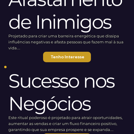
de Inimigos
Projetado para criar uma barreira energética que dissipa
influências negativas e afasta pessoas que fazem mal à sua
vida.
Este ritual é uma defesa ativa contra aqueles que
Tenho Interesse
perturbam seu equilíbrio emocional e mental. Ao invocar
forças de proteção, você fortalecerá sua autonomia e
Sucesso nos
clareza.
O que você pode esperar:
Proteção Energética: Estabeleça um escudo ao seu redor
Negócios
que repele energias indesejadas e seres que interferem em
sua paz.
Afastamento de Influências Tóxicas: Dissolva conexões
Este ritual poderoso é projetado para atrair oportunidades,
nocivas que podem estar drenando sua vitalidade e
aumentar as vendas e criar um fluxo financeiro positivo,
felicidade.
garantindo que sua empresa prospere e se expanda.